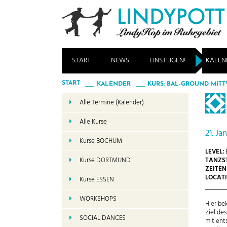
START
NEWS
EINSTEIGEN!
KALEN
START
KALENDER
KURS: BAL-GROUND MITT
Alle Termine (Kalender)
Alle Kurse
21. Ja
Kurse BOCHUM
LEVEL:
TANZST
Kurse DORTMUND
ZEITEN
LOCATI
Kurse ESSEN
WORKSHOPS
Hier be
Ziel de
SOCIAL DANCES
mit ent