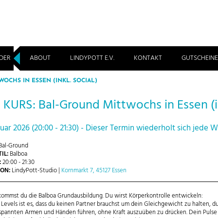
DER
ABOUT
LINDYPOTT E.V.
KONTAKT
GUTSCHEINE
WOCHS IN ESSEN (INKL. SOCIAL)
KURS: Bal-Ground Mittwochs in Essen (in
nuar 2026 (20:00 - 21:30) - Dieser Termin wiederholt sich jede
Bal-Ground
IL:
Balboa
:
20:00 - 21:30
ON:
LindyPott-Studio |
Kornmarkt 7, 45127 Essen
kommst du die Balboa Grundausbildung. Du wirst Körperkontrolle entwickeln:
s Levels ist es, dass du keinen Partner brauchst um dein Gleichgewicht zu halten, du
spannten Armen und Händen führen, ohne Kraft auszuüben zu drücken. Dein Pulse 