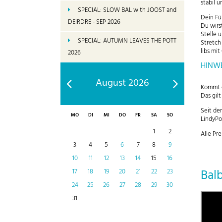
stabil 
SPECIAL: SLOW BAL with JOOST and
Dein Fü
DEIRDRE - SEP 2026
Du wirs
Stelle 
SPECIAL: AUTUMN LEAVES THE POTT
Stretch
libs mit
2026
HINWE
August 2026
Kommt e
Das gil
Seit de
MO
DI
MI
DO
FR
SA
SO
LindyPo
1
2
Alle Pre
3
4
5
6
7
8
9
10
11
12
13
14
15
16
Bal
17
18
19
20
21
22
23
24
25
26
27
28
29
30
31