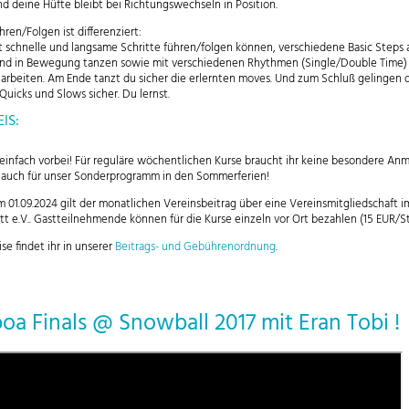
und deine Hüfte bleibt bei Richtungswechseln in Position.
hren/Folgen ist differenziert:
t schnelle und langsame Schritte führen/folgen können, verschiedene Basic Steps 
und in Bewegung tanzen sowie mit verschiedenen Rhythmen (Single/Double Time)
 arbeiten. Am Ende tanzt du sicher die erlernten moves. Und zum Schluß gelingen d
 Quicks und Slows sicher. Du lernst.
IS:
infach vorbei! Für reguläre wöchentlichen Kurse braucht ihr keine besondere An
t auch für unser Sonderprogramm in den Sommerferien!
m 01.09.2024 gilt der monatlichen Vereinsbeitrag über eine Vereinsmitgliedschaft i
tt e.V.. Gastteilnehmende können für die Kurse einzeln vor Ort bezahlen (15 EUR/St
ise findet ihr in unserer
Beitrags- und Gebührenordnung
.
boa Finals @ Snowball 2017 mit Eran Tobi !