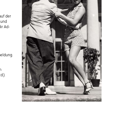
auf der
 und
ir Ad-
meldung.
m
d.).