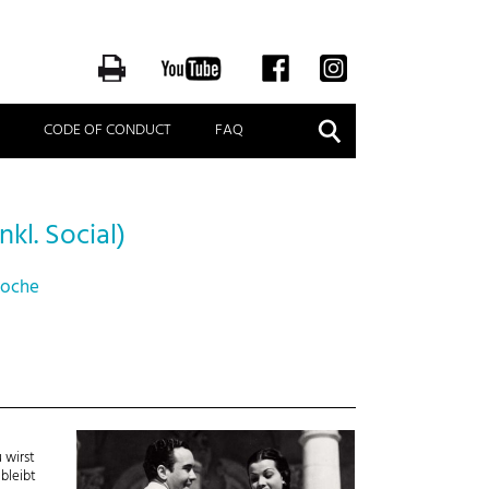
Suche
CODE OF CONDUCT
FAQ
kl. Social)
 Woche
 wirst
bleibt