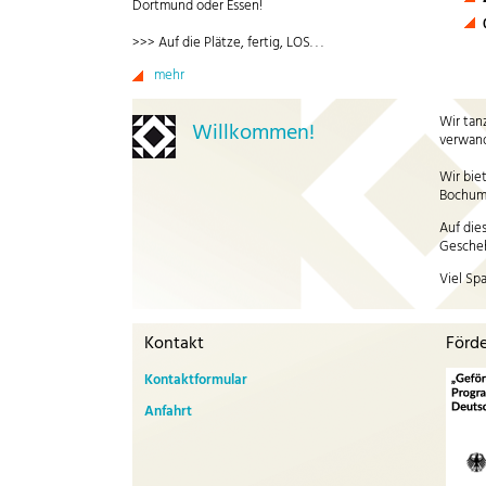
Dortmund oder Essen!
>>> Auf die Plätze, fertig, LOS. . .
mehr
Wir tan
Willkommen!
verwand
Wir bie
Bochum 
Auf die
Gescheh
Viel Sp
Kontakt
Förd
Kontaktformular
Anfahrt