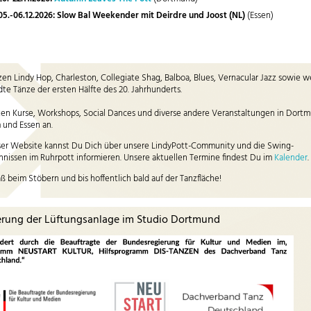
05.-06.12.2026: Slow Bal Weekender mit Deirdre und Joost (NL)
(Essen)
zen Lindy Hop, Charleston, Collegiate Shag, Balboa, Blues, Vernacular Jazz sowie w
te Tänze der ersten Hälfte des 20. Jahrhunderts.
ten Kurse, Workshops, Social Dances und diverse andere Veranstaltungen in Dort
und Essen an.
ser Website kannst Du Dich über unsere LindyPott-Community und die Swing-
nissen im Ruhrpott informieren. Unsere aktuellen Termine findest Du im
Kalender
.
aß beim Stöbern und bis hoffentlich bald auf der Tanzfläche!
erung der Lüftungsanlage im Studio Dortmund