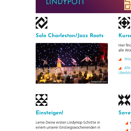
Solo Charleston/Jazz Roots
Kurs
Hier fi
alle Wo
Wöc
All
Überbli
Einsteigen!
Save
Lerne Deine ersten LindyHop-Schritte in
einem unserer Einstiegswochenenden in