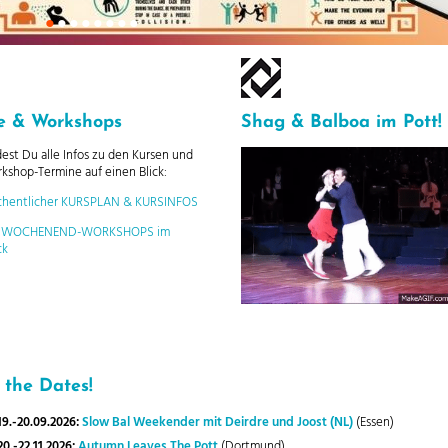
•
•
•
•
•
•
•
•
e & Workshops
Shag & Balboa im Pott!
ndest Du alle Infos zu den Kursen und
rkshop-Termine auf einen Blick:
hentlicher KURSPLAN & KURSINFOS
e WOCHENEND-WORKSHOPS im
ck
 the Dates!
19.-20.09.2026:
Slow Bal Weekender mit Deirdre und Joost (NL)
(Essen)
20.-22.11.2026:
Autumn Leaves The Pott
(Dortmund)