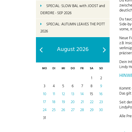
Du komb
zwische
SPECIAL: SLOW BAL with JOOST and
deutlich
DEIRDRE - SEP 2026
Du tauc
Side-by
SPECIAL: AUTUMN LEAVES THE POTT
vorne, 
2026
Neue Fi
z.B. In
August 2026
verknüp
präziser
Dein In
Lindy H
MO
DI
MI
DO
FR
SA
SO
HINWE
1
2
3
4
5
6
7
8
9
Kommt e
Das gil
10
11
12
13
14
15
16
17
18
19
20
21
22
23
Seit de
LindyPo
24
25
26
27
28
29
30
Alle Pre
31