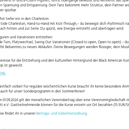
inierst 6- und 8-Count-Figuren, führst Übergänge bewusst und verstehst das Spie
n Spannung und Entspannung. Dein Tanz bekommt mehr Struktur, dein Partner wi
er spürbar.
hst tiefer ein in den Charleston:
-Side Charleston, Hand-to-Hand mit Kick-Through,– du bewegst dich rhythmisch n
nach hinten und zur Seite. Du spürst, wie Energie entsteht und übertragen wird.
guren und Variationen entstehen:
side Turn, Platzwechsel, Swing Out Variationen (Closed to open, Open to open) – du
fst Bekanntes zu neuen Abläufen. Deine Bewegungen werden flüssiger, dein Mus
.
teresse für die Entstehung und den kulturellen Hintergrund der Black American Ku
op ist geweckt.
IS:
infach vorbei! Für reguläre wöchentlichen Kurse braucht ihr keine besondere An
t auch für unser Sonderprogramm in den Sommerferien!
m 01.09.2024 gilt der monatlichen Vereinsbeitrag über eine Vereinsmitgliedschaft i
tt e.V.. Gastteilnehmende können für die Kurse einzeln vor Ort bezahlen (15 EUR/St
ise findet ihr in unserer
Beitrags- und Gebührenordnung
.