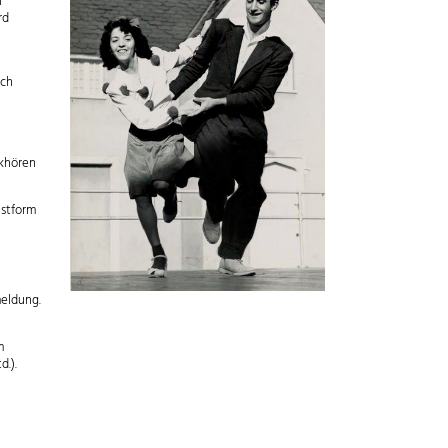
l
rd
ach
ikhören
nstform
meldung.
m
d.).