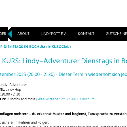
DER
ABOUT
LINDYPOTT E.V.
KONTAKT
GUTSCHEINE
R DIENSTAGS IN BOCHUM (INKL.SOCIAL)
KURS: Lindy–Adventurer Dienstags in Bo
ezember 2025 (20:00 - 21:30) - Dieser Termin wiederholt sich 
Lindy–Adventurer
IL:
Lindy Hop
:
20:00 - 21:30
ON:
Discofox and more |
Alte Wittener Str. 22, 44803 Bochum
ndlagen meistern – du erkennst Muster und beginnst, Tanzsprache zu versteh
t sicherer im Führen und Folgen: