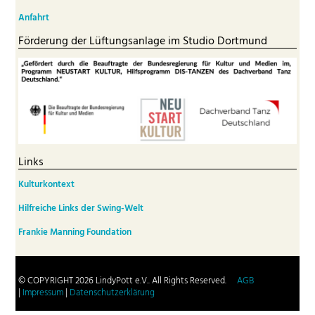
Anfahrt
Förderung der Lüftungsanlage im Studio Dortmund
Links
Kulturkontext
Hilfreiche Links der Swing-Welt
Frankie Manning Foundation
© COPYRIGHT 2026 LindyPott e.V.. All Rights Reserved.
AGB
|
Impressum
|
Datenschutzerklärung