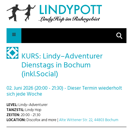
Suche
KURS: Lindy–Adventurer
Dienstags in Bochum
(inkl.Social)
02. Juni 2026 (20:00 - 21:30) - Dieser Termin wiederholt
sich jede Woche
LEVEL:
Lindy–Adventurer
TANZSTIL:
Lindy Hop
ZEITEN:
20:00 - 21:30
LOCATION:
Discofox and more |
Alte Wittener Str. 22, 44803 Bochum