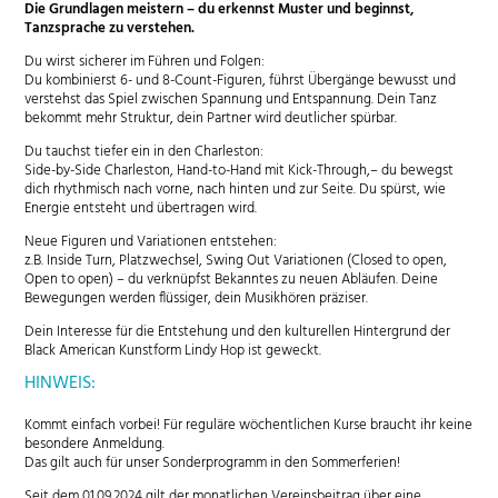
Die Grundlagen meistern – du erkennst Muster und beginnst,
Tanzsprache zu verstehen.
Du wirst sicherer im Führen und Folgen:
Du kombinierst 6- und 8-Count-Figuren, führst Übergänge bewusst und
verstehst das Spiel zwischen Spannung und Entspannung. Dein Tanz
bekommt mehr Struktur, dein Partner wird deutlicher spürbar.
Du tauchst tiefer ein in den Charleston:
Side-by-Side Charleston, Hand-to-Hand mit Kick-Through,– du bewegst
dich rhythmisch nach vorne, nach hinten und zur Seite. Du spürst, wie
Energie entsteht und übertragen wird.
Neue Figuren und Variationen entstehen:
z.B. Inside Turn, Platzwechsel, Swing Out Variationen (Closed to open,
Open to open) – du verknüpfst Bekanntes zu neuen Abläufen. Deine
Bewegungen werden flüssiger, dein Musikhören präziser.
Dein Interesse für die Entstehung und den kulturellen Hintergrund der
Black American Kunstform Lindy Hop ist geweckt.
HINWEIS:
Kommt einfach vorbei! Für reguläre wöchentlichen Kurse braucht ihr keine
besondere Anmeldung.
Das gilt auch für unser Sonderprogramm in den Sommerferien!
Seit dem 01.09.2024 gilt der monatlichen Vereinsbeitrag über eine