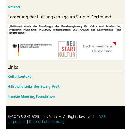
Anfahrt
Förderung der Lüftungsanlage im Studio Dortmund
Links
Kulturkontext
Hilfreiche Links der Swing-Welt
Frankie Manning Foundation
© COPYRIGHT 2026 LindyPott e.V.. All Rights Reserved.
AGB
|
Impressum
|
Datenschutzerklärung