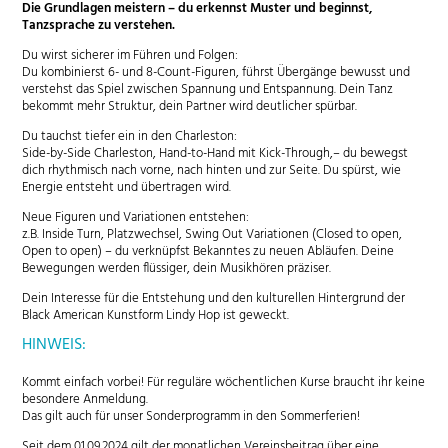
Die Grundlagen meistern – du erkennst Muster und beginnst,
Tanzsprache zu verstehen.
Du wirst sicherer im Führen und Folgen:
Du kombinierst 6- und 8-Count-Figuren, führst Übergänge bewusst und
verstehst das Spiel zwischen Spannung und Entspannung. Dein Tanz
bekommt mehr Struktur, dein Partner wird deutlicher spürbar.
Du tauchst tiefer ein in den Charleston:
Side-by-Side Charleston, Hand-to-Hand mit Kick-Through,– du bewegst
dich rhythmisch nach vorne, nach hinten und zur Seite. Du spürst, wie
Energie entsteht und übertragen wird.
Neue Figuren und Variationen entstehen:
z.B. Inside Turn, Platzwechsel, Swing Out Variationen (Closed to open,
Open to open) – du verknüpfst Bekanntes zu neuen Abläufen. Deine
Bewegungen werden flüssiger, dein Musikhören präziser.
Dein Interesse für die Entstehung und den kulturellen Hintergrund der
Black American Kunstform Lindy Hop ist geweckt.
HINWEIS:
Kommt einfach vorbei! Für reguläre wöchentlichen Kurse braucht ihr keine
besondere Anmeldung.
Das gilt auch für unser Sonderprogramm in den Sommerferien!
Seit dem 01.09.2024 gilt der monatlichen Vereinsbeitrag über eine