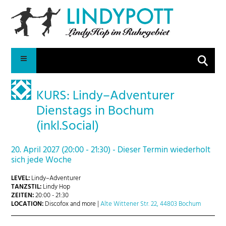
Suche
KURS: Lindy–Adventurer
Dienstags in Bochum
(inkl.Social)
20. April 2027 (20:00 - 21:30) - Dieser Termin wiederholt
sich jede Woche
LEVEL:
Lindy–Adventurer
TANZSTIL:
Lindy Hop
ZEITEN:
20:00 - 21:30
LOCATION:
Discofox and more |
Alte Wittener Str. 22, 44803 Bochum