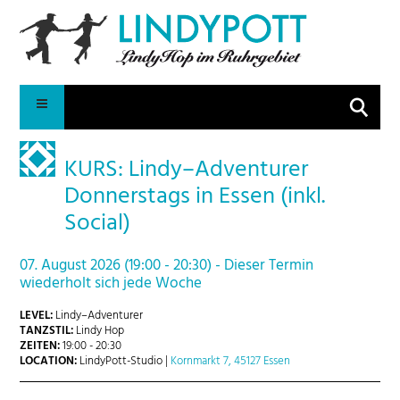
Suche
KURS: Lindy–Adventurer
Donnerstags in Essen (inkl.
Social)
07. August 2026 (19:00 - 20:30) - Dieser Termin
wiederholt sich jede Woche
LEVEL:
Lindy–Adventurer
TANZSTIL:
Lindy Hop
ZEITEN:
19:00 - 20:30
LOCATION:
LindyPott-Studio |
Kornmarkt 7, 45127 Essen