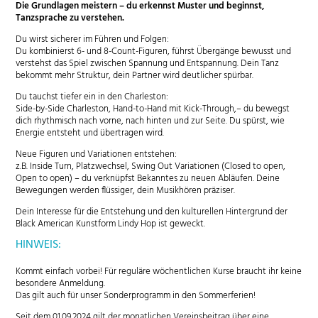
Die Grundlagen meistern – du erkennst Muster und beginnst,
Tanzsprache zu verstehen.
Du wirst sicherer im Führen und Folgen:
Du kombinierst 6- und 8-Count-Figuren, führst Übergänge bewusst und
verstehst das Spiel zwischen Spannung und Entspannung. Dein Tanz
bekommt mehr Struktur, dein Partner wird deutlicher spürbar.
Du tauchst tiefer ein in den Charleston:
Side-by-Side Charleston, Hand-to-Hand mit Kick-Through,– du bewegst
dich rhythmisch nach vorne, nach hinten und zur Seite. Du spürst, wie
Energie entsteht und übertragen wird.
Neue Figuren und Variationen entstehen:
z.B. Inside Turn, Platzwechsel, Swing Out Variationen (Closed to open,
Open to open) – du verknüpfst Bekanntes zu neuen Abläufen. Deine
Bewegungen werden flüssiger, dein Musikhören präziser.
Dein Interesse für die Entstehung und den kulturellen Hintergrund der
Black American Kunstform Lindy Hop ist geweckt.
HINWEIS:
Kommt einfach vorbei! Für reguläre wöchentlichen Kurse braucht ihr keine
besondere Anmeldung.
Das gilt auch für unser Sonderprogramm in den Sommerferien!
Seit dem 01.09.2024 gilt der monatlichen Vereinsbeitrag über eine