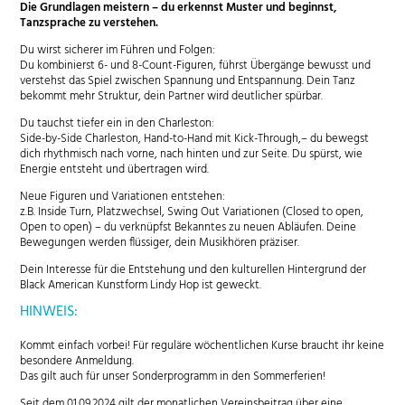
Die Grundlagen meistern – du erkennst Muster und beginnst,
Tanzsprache zu verstehen.
Du wirst sicherer im Führen und Folgen:
Du kombinierst 6- und 8-Count-Figuren, führst Übergänge bewusst und
verstehst das Spiel zwischen Spannung und Entspannung. Dein Tanz
bekommt mehr Struktur, dein Partner wird deutlicher spürbar.
Du tauchst tiefer ein in den Charleston:
Side-by-Side Charleston, Hand-to-Hand mit Kick-Through,– du bewegst
dich rhythmisch nach vorne, nach hinten und zur Seite. Du spürst, wie
Energie entsteht und übertragen wird.
Neue Figuren und Variationen entstehen:
z.B. Inside Turn, Platzwechsel, Swing Out Variationen (Closed to open,
Open to open) – du verknüpfst Bekanntes zu neuen Abläufen. Deine
Bewegungen werden flüssiger, dein Musikhören präziser.
Dein Interesse für die Entstehung und den kulturellen Hintergrund der
Black American Kunstform Lindy Hop ist geweckt.
HINWEIS:
Kommt einfach vorbei! Für reguläre wöchentlichen Kurse braucht ihr keine
besondere Anmeldung.
Das gilt auch für unser Sonderprogramm in den Sommerferien!
Seit dem 01.09.2024 gilt der monatlichen Vereinsbeitrag über eine