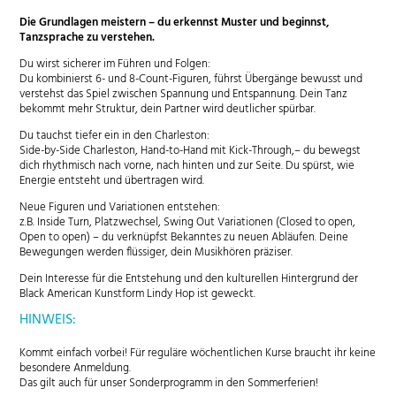
Die Grundlagen meistern – du erkennst Muster und beginnst,
Tanzsprache zu verstehen.
Du wirst sicherer im Führen und Folgen:
Du kombinierst 6- und 8-Count-Figuren, führst Übergänge bewusst und
verstehst das Spiel zwischen Spannung und Entspannung. Dein Tanz
bekommt mehr Struktur, dein Partner wird deutlicher spürbar.
Du tauchst tiefer ein in den Charleston:
Side-by-Side Charleston, Hand-to-Hand mit Kick-Through,– du bewegst
dich rhythmisch nach vorne, nach hinten und zur Seite. Du spürst, wie
Energie entsteht und übertragen wird.
Neue Figuren und Variationen entstehen:
z.B. Inside Turn, Platzwechsel, Swing Out Variationen (Closed to open,
Open to open) – du verknüpfst Bekanntes zu neuen Abläufen. Deine
Bewegungen werden flüssiger, dein Musikhören präziser.
Dein Interesse für die Entstehung und den kulturellen Hintergrund der
Black American Kunstform Lindy Hop ist geweckt.
HINWEIS:
Kommt einfach vorbei! Für reguläre wöchentlichen Kurse braucht ihr keine
besondere Anmeldung.
Das gilt auch für unser Sonderprogramm in den Sommerferien!