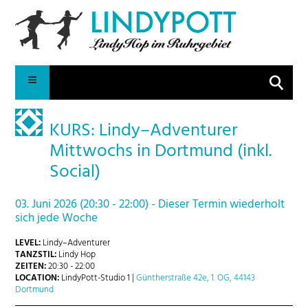
Suche
KURS: Lindy–Adventurer
Mittwochs in Dortmund (inkl.
Social)
03. Juni 2026 (20:30 - 22:00) - Dieser Termin wiederholt
sich jede Woche
LEVEL:
Lindy–Adventurer
TANZSTIL:
Lindy Hop
ZEITEN:
20:30 - 22:00
LOCATION:
LindyPott-Studio 1 |
Güntherstraße 42e, 1. OG, 44143
Dortmund