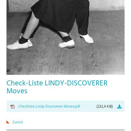
Check-Liste LINDY-DISCOVERER
Moves
Checkliste-Lindy-Discoverer-Moves.pdf
(232,4 KiB)
Zurück