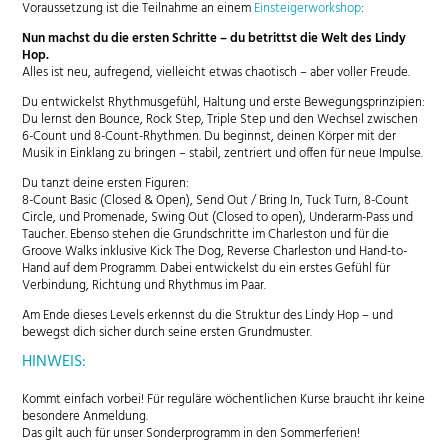
Voraussetzung ist die Teilnahme an einem
Einsteigerworkshop
:
Nun machst du die ersten Schritte – du betrittst die Welt des Lindy
Hop.
Alles ist neu, aufregend, vielleicht etwas chaotisch – aber voller Freude.
Du entwickelst Rhythmusgefühl, Haltung und erste Bewegungsprinzipien:
Du lernst den Bounce, Rock Step, Triple Step und den Wechsel zwischen
6-Count und 8-Count-Rhythmen. Du beginnst, deinen Körper mit der
Musik in Einklang zu bringen – stabil, zentriert und offen für neue Impulse.
Du tanzt deine ersten Figuren:
8-Count Basic (Closed & Open), Send Out / Bring In, Tuck Turn, 8-Count
Circle, und Promenade, Swing Out (Closed to open), Underarm-Pass und
Taucher. Ebenso stehen die Grundschritte im Charleston und für die
Groove Walks inklusive Kick The Dog, Reverse Charleston und Hand-to-
Hand auf dem Programm. Dabei entwickelst du ein erstes Gefühl für
Verbindung, Richtung und Rhythmus im Paar.
Am Ende dieses Levels erkennst du die Struktur des Lindy Hop – und
bewegst dich sicher durch seine ersten Grundmuster.
HINWEIS:
Kommt einfach vorbei! Für reguläre wöchentlichen Kurse braucht ihr keine
besondere Anmeldung.
Das gilt auch für unser Sonderprogramm in den Sommerferien!