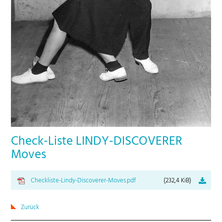
Check-Liste LINDY-DISCOVERER
Moves
Checkliste-Lindy-Discoverer-Moves.pdf
(232,4 KiB)
Zurück