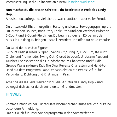
Voraussetzung ist die Teilnahme an einem
Einsteigerworkshop
:
Nun machst du die ersten Schritte – du betrittst die Welt des Lindy
Hop.
Alles ist neu, aufregend, vielleicht etwas chaotisch – aber voller Freude.
Du entwickelst Rhythmusgefühl, Haltung und erste Bewegungsprinzipien:
Du lernst den Bounce, Rock Step, Triple Step und den Wechsel zwischen
6-Count und 8-Count-Rhythmen. Du beginnst, deinen Körper mit der
Musik in Einklang zu bringen – stabil, zentriert und offen für neue Impulse.
Du tanzt deine ersten Figuren:
8-Count Basic (Closed & Open), Send Out / Bring In, Tuck Turn, 8-Count
Circle, und Promenade, Swing Out (Closed to open), Underarm-Pass und
Taucher. Ebenso stehen die Grundschritte im Charleston und für die
Groove Walks inklusive Kick The Dog, Reverse Charleston und Hand-to-
Hand auf dem Programm. Dabei entwickelst du ein erstes Gefühl für
Verbindung, Richtung und Rhythmus im Paar.
Am Ende dieses Levels erkennst du die Struktur des Lindy Hop – und
bewegst dich sicher durch seine ersten Grundmuster.
HINWEIS:
Kommt einfach vorbei! Für reguläre wöchentlichen Kurse braucht ihr keine
besondere Anmeldung.
Das gilt auch für unser Sonderprogramm in den Sommerferien!