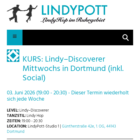
Suche
KURS: Lindy–Discoverer
Mittwochs in Dortmund (inkl.
Social)
03. Juni 2026 (19:00 - 20:30) - Dieser Termin wiederholt
sich jede Woche
LEVEL:
Lindy–Discoverer
TANZSTIL:
Lindy Hop
ZEITEN:
19:00 - 20:30
LOCATION:
LindyPott-Studio 1 |
Güntherstraße 42e, 1. OG, 44143
Dortmund