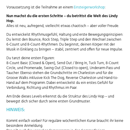
Voraussetzung ist die Teilnahme an einem
Einsteigerworkshop
:
Nun machst du die ersten Schritte – du betrittst die Welt des Lindy
Hop.
Alles ist neu, aufregend, vielleicht etwas chaotisch – aber voller Freude.
Du entwickelst Rhythmusgefühl, Haltung und erste Bewegungsprinzipien:
Du lernst den Bounce, Rock Step, Triple Step und den Wechsel zwischen
6-Count und 8-Count-Rhythmen. Du beginnst, deinen Körper mit der
Musik in Einklang zu bringen – stabil, zentriert und offen für neue Impulse.
Du tanzt deine ersten Figuren:
8-Count Basic (Closed & Open), Send Out / Bring In, Tuck Turn, 8-Count
Circle, und Promenade, Swing Out (Closed to open), Underarm-Pass und
Taucher. Ebenso stehen die Grundschritte im Charleston und für die
Groove Walks inklusive Kick The Dog, Reverse Charleston und Hand-to-
Hand auf dem Programm. Dabei entwickelst du ein erstes Gefühl für
Verbindung, Richtung und Rhythmus im Paar.
Am Ende dieses Levels erkennst du die Struktur des Lindy Hop – und
bewegst dich sicher durch seine ersten Grundmuster.
HINWEIS:
Kommt einfach vorbei! Für reguläre wöchentlichen Kurse braucht ihr keine
besondere Anmeldung.