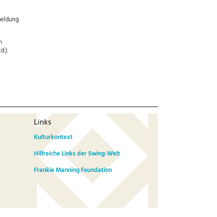
meldung.
m
d.).
Links
Kulturkontext
Hilfreiche Links der Swing-Welt
Frankie Manning Foundation