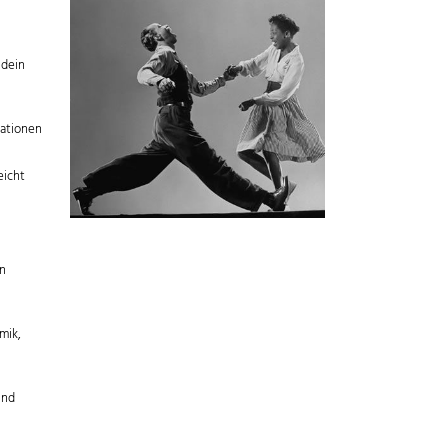
 dein
iationen
eicht
ln
mik,
und