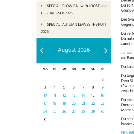
Deine 
Du soll
SPECIAL: SLOW BAL with JOOST and
Grundvo
DEIRDRE - SEP 2026
Der Swi
Gegenüb
SPECIAL: AUTUMN LEAVES THE POTT
2026
Du verf
Du nutz
zunehme
August 2026
Je nach
die Ban
Du tanz
MO
DI
MI
DO
FR
SA
SO
Du begi
1
2
Dein St
(Switch
3
4
5
6
7
8
9
zwische
10
11
12
13
14
15
16
Du inte
17
18
19
20
21
22
23
Energie
Moment
24
25
26
27
28
29
30
Du setz
31
kannst 
HINWE