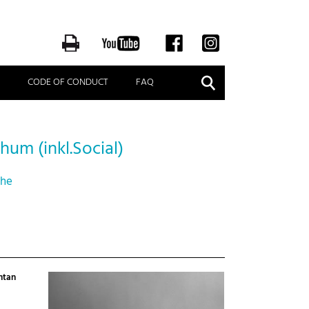
Suche
CODE OF CONDUCT
FAQ
um (inkl.Social)
che
ontan