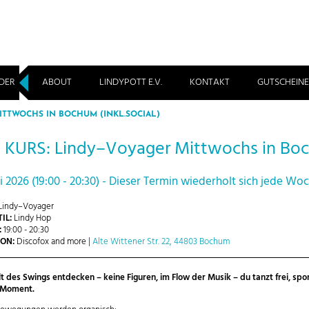
DER
ABOUT
LINDYPOTT E.V.
KONTAKT
GUTSCHEINE
ITTWOCHS IN BOCHUM (INKL.SOCIAL)
KURS: Lindy–Voyager Mittwochs in Boch
ai 2026 (19:00 - 20:30) - Dieser Termin wiederholt sich jede Wo
Lindy–Voyager
IL:
Lindy Hop
:
19:00 - 20:30
ON:
Discofox and more |
Alte Wittener Str. 22, 44803 Bochum
t des Swings entdecken – keine Figuren, im Flow der Musik – du tanzt frei, sp
 Moment.