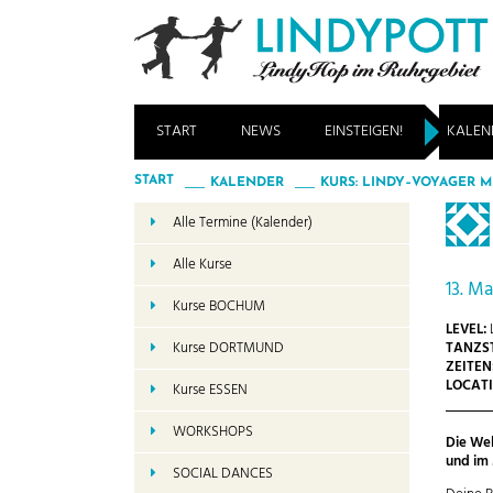
START
NEWS
EINSTEIGEN!
KALEN
START
KALENDER
KURS: LINDY–VOYAGER M
Alle Termine (Kalender)
Alle Kurse
13. M
Kurse BOCHUM
LEVEL:
TANZST
Kurse DORTMUND
ZEITEN
LOCATI
Kurse ESSEN
WORKSHOPS
Die Wel
und im
SOCIAL DANCES