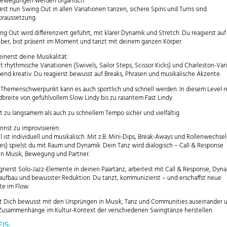
Bewegungen werden organisch:
test nun Swing Out in allen Variationen tanzen, sichere Spins und Turns sind
raussetzung.
ng Out wird differenziert geführt, mit klarer Dynamik und Stretch. Du reagierst auf
er, bist präsent im Moment und tanzt mit deinem ganzen Körper.
einerst deine Musikalität:
t rhythmische Variationen (Swivels, Sailor Steps, Scissor Kicks) und Charleston-Var
nd kreativ. Du reagierst bewusst auf Breaks, Phrasen und musikalische Akzente.
 Themenschwerpunkt kann es auch sportlich und schnell werden. In diesem Level r
dbreite von gefühlvollem Slow Lindy bis zu rasantem Fast Lindy.
t zu langsamem als auch zu schnellem Tempo sicher und vielfältig.
nnst zu improvisieren:
il ist individuell und musikalisch. Mit z.B. Mini-Dips, Break-Aways und Rollenwechse
es) spielst du mit Raum und Dynamik. Dein Tanz wird dialogisch – Call & Response
n Musik, Bewegung und Partner.
grierst Solo-Jazz-Elemente in deinen Paartanz, arbeitest mit Call & Response, Dyna
aufbau und bewusster Reduktion. Du tanzt, kommunizierst – und erschaffst neue
e im Flow.
t Dich bewusst mit den Ursprüngen in Musik, Tanz und Communities auseinander 
Zusammenhänge im Kultur-Kontext der verschiedenen Swingtänze herstellen.
IS: