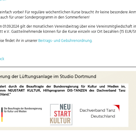
infach vorbei! Für reguläre wöchentlichen Kurse braucht ihr keine besondere An
t auch für unser Sonderprogramm in den Sommerferien!
m 01.09.2024 gilt der monatlichen Vereinsbeitrag über eine Vereinsmitgliedschaft i
tt e.V.. Gastteilnehmende können für die Kurse einzeln vor Ort bezahlen (15 EUR/St
ise findet ihr in unserer
Beitrags- und Gebührenordnung
.
ück
erung der Lüftungsanlage im Studio Dortmund