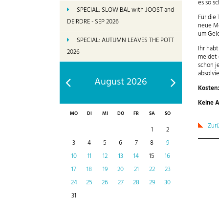
es so s
SPECIAL: SLOW BAL with JOOST and
Für die
DEIRDRE - SEP 2026
neue Mo
um Gele
SPECIAL: AUTUMN LEAVES THE POTT
Ihr hab
2026
meldet 
schon j
absolvi
August 2026
Kosten
Keine A
MO
DI
MI
DO
FR
SA
SO
Zur
1
2
3
4
5
6
7
8
9
10
11
12
13
14
15
16
17
18
19
20
21
22
23
24
25
26
27
28
29
30
31