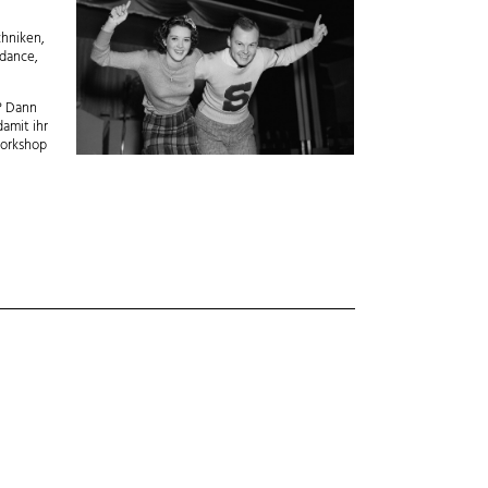
chniken,
ldance,
n? Dann
amit ihr
Workshop