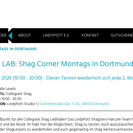
DER
ABOUT
LINDYPOTT E.V.
KONTAKT
GUTSCHEINE
TAGS IN DORTMUND
LAB: Shag Corner Montags in Dortmun
i 2026 (19:00 - 20:00) - Dieser Termin wiederholt sich jede 2. 
lle Levels
IL:
Collegiate Shag
:
19:00 - 20:00
ON:
LindyPott-Studio 1 |
Güntherstraße 42e, 1. OG, 44143 Dortmund
ffpunkt für alle Collegiate Shag Liebhaber! Das LindyPott-Shagsters-Harcore-Team 
el und die Musik. Ihr habt hier die Möglichkeit, Shag zu tanzen, euch auszutausche
 der ShagLessons zu wiederholen und euch gegenseitig im Shag weiterzuentwicke