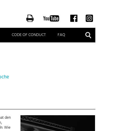
Suche
CODE OF CONDUCT
FAQ
d
Woche
hat den
n,
ln. Wie