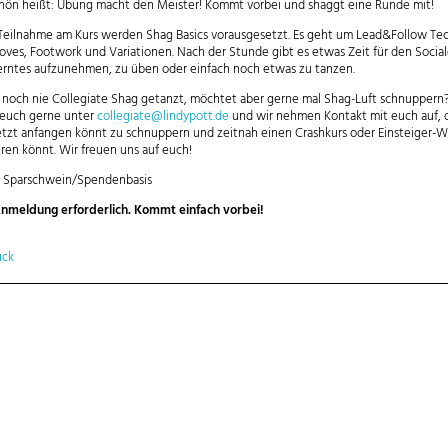
chön heißt: Übung macht den Meister! Kommt vorbei und shaggt eine Runde mit!
 Teilnahme am Kurs werden Shag Basics vorausgesetzt. Es geht um Lead&Follow Te
ves, Footwork und Variationen. Nach der Stunde gibt es etwas Zeit für den Socia
rntes aufzunehmen, zu üben oder einfach noch etwas zu tanzen.
t noch nie Collegiate Shag getanzt, möchtet aber gerne mal Shag-Luft schnupper
euch gerne unter
collegiate@lindypott.de
und wir nehmen Kontakt mit euch auf, d
etzt anfangen könnt zu schnuppern und zeitnah einen Crashkurs oder Einsteiger-
eren könnt. Wir freuen uns auf euch!
:
Sparschwein/Spendenbasis
nmeldung erforderlich. Kommt einfach vorbei!
ück