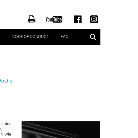
Suche
CODE OF CONDUCT
FAQ
d
 Woche
hat den
n,
ln. Wie