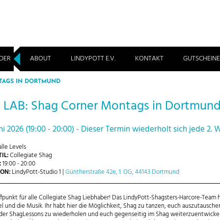
DER
ABOUT
LINDYPOTT E.V.
KONTAKT
GUTSCHEINE
TAGS IN DORTMUND
LAB: Shag Corner Montags in Dortmun
ni 2026 (19:00 - 20:00) - Dieser Termin wiederholt sich jede 2.
lle Levels
IL:
Collegiate Shag
:
19:00 - 20:00
ON:
LindyPott-Studio 1 |
Güntherstraße 42e, 1. OG, 44143 Dortmund
ffpunkt für alle Collegiate Shag Liebhaber! Das LindyPott-Shagsters-Harcore-Team 
el und die Musik. Ihr habt hier die Möglichkeit, Shag zu tanzen, euch auszutausche
 der ShagLessons zu wiederholen und euch gegenseitig im Shag weiterzuentwicke