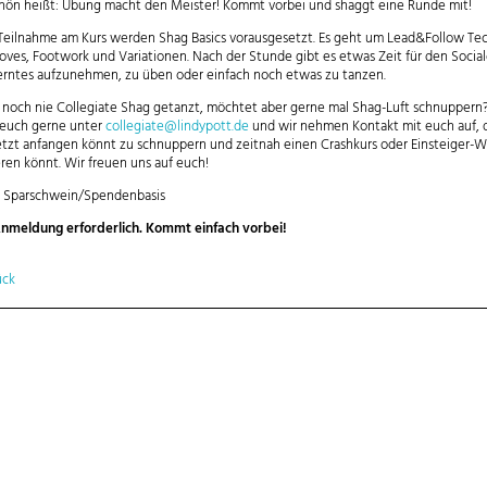
chön heißt: Übung macht den Meister! Kommt vorbei und shaggt eine Runde mit!
 Teilnahme am Kurs werden Shag Basics vorausgesetzt. Es geht um Lead&Follow Te
ves, Footwork und Variationen. Nach der Stunde gibt es etwas Zeit für den Socia
rntes aufzunehmen, zu üben oder einfach noch etwas zu tanzen.
t noch nie Collegiate Shag getanzt, möchtet aber gerne mal Shag-Luft schnupper
euch gerne unter
collegiate@lindypott.de
und wir nehmen Kontakt mit euch auf, d
etzt anfangen könnt zu schnuppern und zeitnah einen Crashkurs oder Einsteiger-
eren könnt. Wir freuen uns auf euch!
:
Sparschwein/Spendenbasis
nmeldung erforderlich. Kommt einfach vorbei!
ück