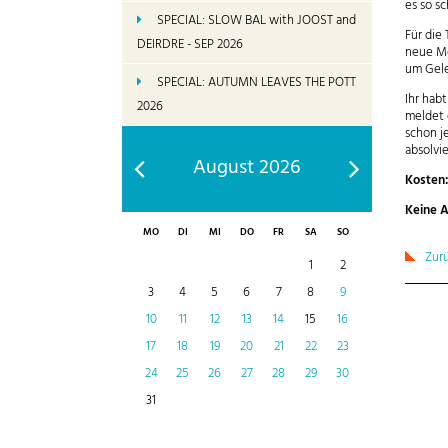
es so s
SPECIAL: SLOW BAL with JOOST and
Für die
DEIRDRE - SEP 2026
neue Mo
um Gele
SPECIAL: AUTUMN LEAVES THE POTT
Ihr hab
2026
meldet 
schon j
absolvi
August 2026
Kosten
Keine A
MO
DI
MI
DO
FR
SA
SO
Zur
1
2
3
4
5
6
7
8
9
10
11
12
13
14
15
16
17
18
19
20
21
22
23
24
25
26
27
28
29
30
31