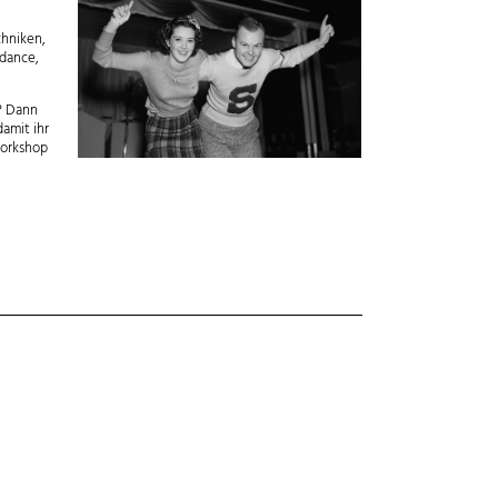
chniken,
ldance,
n? Dann
amit ihr
Workshop