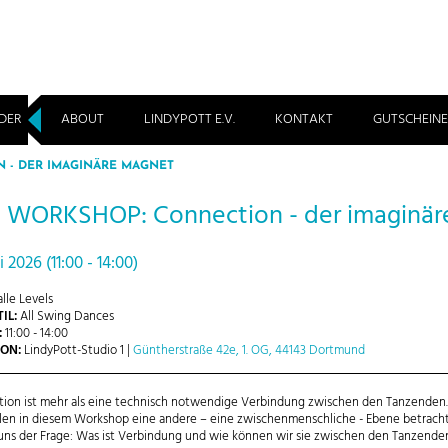
DER
ABOUT
LINDYPOTT E.V.
KONTAKT
GUTSCHEINE
 - DER IMAGINÄRE MAGNET
WORKSHOP: Connection - der imaginä
i 2026 (11:00 - 14:00)
lle Levels
IL:
All Swing Dances
:
11:00 - 14:00
ON:
LindyPott-Studio 1 |
Güntherstraße 42e, 1. OG, 44143 Dortmund
ion ist mehr als eine technisch notwendige Verbindung zwischen den Tanzenden
len in diesem Workshop eine andere – eine zwischenmenschliche - Ebene betrach
 uns der Frage: Was ist Verbindung und wie können wir sie zwischen den Tanzende