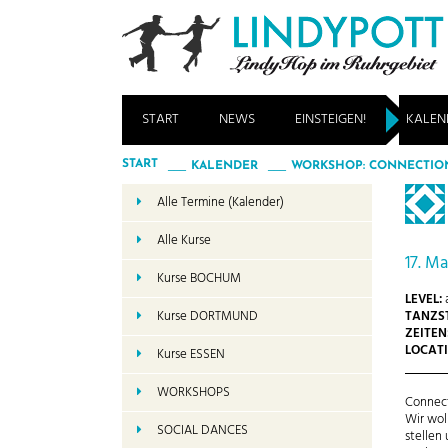
START
NEWS
EINSTEIGEN!
KALEN
START
KALENDER
WORKSHOP: CONNECTION
Alle Termine (Kalender)
Alle Kurse
17. Ma
Kurse BOCHUM
LEVEL:
a
TANZST
Kurse DORTMUND
ZEITEN
LOCATI
Kurse ESSEN
WORKSHOPS
Connect
Wir wol
SOCIAL DANCES
stellen