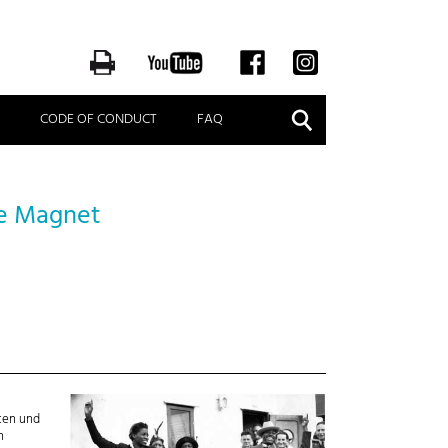
Suche
CODE OF CONDUCT
FAQ
re Magnet
.
ten und
n