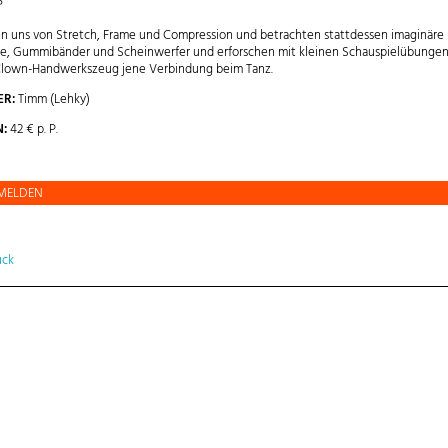
?
en uns von Stretch, Frame und Compression und betrachten stattdessen imaginäre
, Gummibänder und Scheinwerfer und erforschen mit kleinen Schauspielübunge
lown-Handwerkszeug jene Verbindung beim Tanz.
ER:
Timm (Lehky)
N:
42 € p. P.
MELDEN
ück