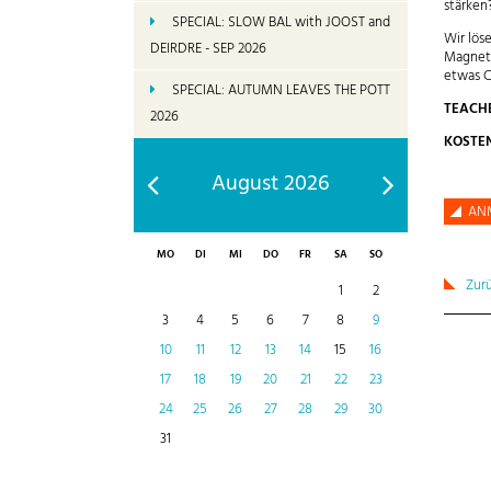
stärken
SPECIAL: SLOW BAL with JOOST and
Wir lös
DEIRDRE - SEP 2026
Magnete
etwas C
SPECIAL: AUTUMN LEAVES THE POTT
TEACH
2026
KOSTE
August 2026
AN
MO
DI
MI
DO
FR
SA
SO
Zur
1
2
3
4
5
6
7
8
9
10
11
12
13
14
15
16
17
18
19
20
21
22
23
24
25
26
27
28
29
30
31