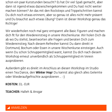
schon ein paar Kursstunden besucht? Es hat Dir viel Spaß gemacht, aber
dann ist irgend etwas dazwischengekommen und Du hast nicht weiter
machen können? An das mit den Rocksteps und Trippelschritten kannst
Du dich noch etwas erinnern, aber so genau ist alles nicht mehr präsent
und Du brauchst auch etwas Übung? Dann ist dieser Workshop genau das
Richtige!
Wir wiederholen noch mal ganz entspannt alle Basic Figuren und machen
dich fit für den Wiedereinstieg in unsere Wochenkurse. Wir holen Dich da
ab wo Du stehst, beantworten alle Fragen und beraten Dich zum
Wiedereinstieg. Nach diesem Refresher kannst Du dann direkt in
Dortmund, Bochum oder Essen in unsere Wochenkurse einsteigen. Auch
wenn Du schon Schnuppermitglied warst, kannst Du dich nach diesem
Workshop erneut unverbindlich als Schnuppermitglied im Verein
ausprobieren.
Außerdem gibt es direkt im Anschluss an diesen Workshop im Studio
einen Tea Dance, den
Winter Hop
! Du kannst also gleich alles Gelernte
oder Wiederaufgefrischte ausprobieren ... :-)
KOSTEN:
33,- EUR
TEACHER:
Halleh & Ansgar
ANMELDEN