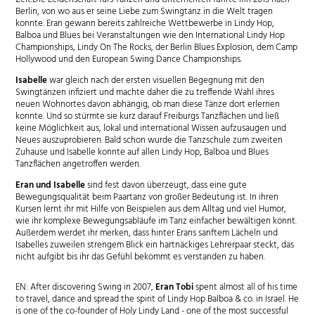
Berlin, von wo aus er seine Liebe zum Swingtanz in die Welt tragen
konnte. Eran gewann bereits zahlreiche Wettbewerbe in Lindy Hop,
Balboa und Blues bei Veranstaltungen wie den International Lindy Hop
Championships, Lindy On The Rocks, der Berlin Blues Explosion, dem Camp
Hollywood und den European Swing Dance Championships.
Isabelle
war gleich nach der ersten visuellen Begegnung mit den
Swingtänzen infiziert und machte daher die zu treffende Wahl ihres
neuen Wohnortes davon abhängig, ob man diese Tänze dort erlernen
konnte. Und so stürmte sie kurz darauf Freiburgs Tanzflächen und ließ
keine Möglichkeit aus, lokal und international Wissen aufzusaugen und
Neues auszuprobieren. Bald schon wurde die Tanzschule zum zweiten
Zuhause und Isabelle konnte auf allen Lindy Hop, Balboa und Blues
Tanzflächen angetroffen werden.
Eran und Isabelle
sind fest davon überzeugt, dass eine gute
Bewegungsqualität beim Paartanz von großer Bedeutung ist. In ihren
Kursen lernt ihr mit Hilfe von Beispielen aus dem Alltag und viel Humor,
wie ihr komplexe Bewegungsabläufe im Tanz einfacher bewältigen könnt.
Außerdem werdet ihr merken, dass hinter Erans sanftem Lächeln und
Isabelles zuweilen strengem Blick ein hartnäckiges Lehrerpaar steckt, das
nicht aufgibt bis ihr das Gefühl bekommt es verstanden zu haben.
EN: After discovering Swing in 2007,
Eran Tobi
spent almost all of his time
to travel, dance and spread the spirit of Lindy Hop Balboa & co. in Israel. He
is one of the co-founder of Holy Lindy Land - one of the most successful