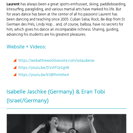
Laurent
has always been a great sports enthusiast, skiing, paddleboarding,
kitesurfing, paragliding, and various martial arts have marked his life. But
for years dance has been at the center of all his passions! Laurent has
been dancing and teaching since 2005. Cuban Salsa, Rock, Be-Bop from St
Germain des Prés, Lindy Hop ... and, of course, balboa, have no secrets for
him, which gives his dance an incomparable richness. Sharing, guiding,
advancing his students are his greatest pleasures.
Website + Videos:
https://webaltheworld.wixsite.com/solaudanse
https://youtu.be/DVxFF2xSgH8
https://youtu.be/kSBPhnHshe4
Isabelle Jaschke (Germany) & Eran Tobi
(Israel/Germany)