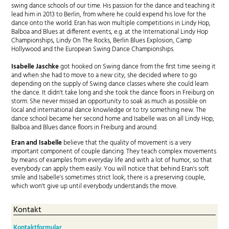
swing dance schools of our time. His passion for the dance and teaching it
lead him in 2013 to Berlin, from where he could expend his love for the
dance onto the world. Eran has won multiple competitions in Lindy Hop,
Balboa and Blues at different events, e.g. at the International Lindy Hop
Championships, Lindy On The Rocks, Berlin Blues Explosion, Camp
Hollywood and the European Swing Dance Championships.
Isabelle Jaschke
got hooked on Swing dance from the first time seeing it
and when she had to move to a new city, she decided where to go
depending on the supply of Swing dance classes where she could learn
the dance. It didn't take long and she took the dance floors in Freiburg on
storm. She never missed an opportunity to soak as much as possible on
local and international dance knowledge or to try something new. The
dance school became her second home and Isabelle was on all Lindy Hop,
Balboa and Blues dance floors in Freiburg and around.
Eran and Isabelle
believe that the quality of movement is a very
important component of couple dancing. They teach complex movements
by means of examples from everyday life and with a lot of humor, so that
everybody can apply them easily. You will notice that behind Eran's soft
smile and Isabelle's sometimes strict look, there is a preserving couple,
which won't give up until everybody understands the move.
Kontakt
Kontaktformular