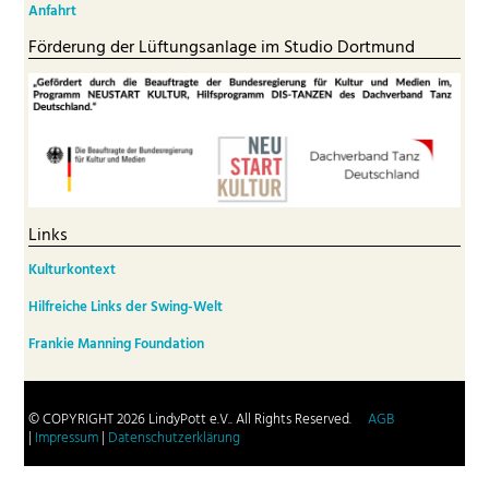
Anfahrt
Förderung der Lüftungsanlage im Studio Dortmund
Links
Kulturkontext
Hilfreiche Links der Swing-Welt
Frankie Manning Foundation
© COPYRIGHT 2026 LindyPott e.V.. All Rights Reserved.
AGB
|
Impressum
|
Datenschutzerklärung