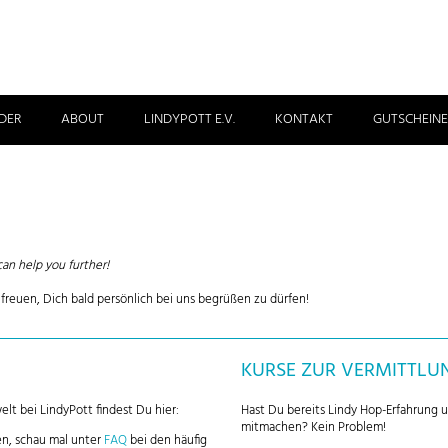
DER
ABOUT
LINDYPOTT E.V.
KONTAKT
GUTSCHEINE
can help you further!
freuen, Dich bald persönlich bei uns begrüßen zu dürfen!
KURSE ZUR VERMITTLU
lt bei LindyPott findest Du hier:
Hast Du bereits Lindy Hop-Erfahrung 
mitmachen? Kein Problem!
n, schau mal unter
FAQ
bei den häufig