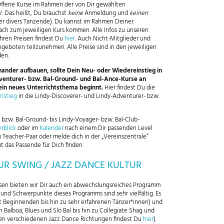
 Offene Kurse im Rahmen der von Dir gewählten
V. Das heißt, Du brauchst
keine
Anmeldung und
keinen
er divers Tanzende). Du kannst im Rahmen Deiner
ach zum jeweiligen Kurs kommen. Alle Infos zu unseren
hren Preisen findest Du
hier
. Auch Nicht-Mitglieder und
geboten teilzunehmen. Alle Preise sind in den jeweiligen
den.
nander aufbauen, sollte Dein Neu- oder Wiedereinstieg in
venturer- bzw. Bal-Ground- und Bal-Ance-Kurse an
in neues Unterrichtsthema beginnt.
Hier findest Du die
nstieg
in die Lindy-Discoverer- und Lindy-Adventurer- bzw.
- bzw. Bal-Ground- bis Lindy-Voyager- bzw. Bal-Club-
rblick
oder im
Kalender
nach einem Dir passenden Level
 Teacher-Paar oder melde dich in der „Vereinszentrale“
t das Passende für Dich finden.
 SWING / JAZZ DANCE KULTUR
n bieten wir Dir auch ein abwechslungsreiches Programm
d Schwerpunkte dieses Programms sind sehr vielfältig. Es
ut Beginnenden bis hin zu sehr erfahrenen Tänzer*innen) und
 Balboa, Blues und Slo Bal bis hin zu Collegiate Shag und
den verschiedenen Jazz Dance Richtungen findest Du
hier
).