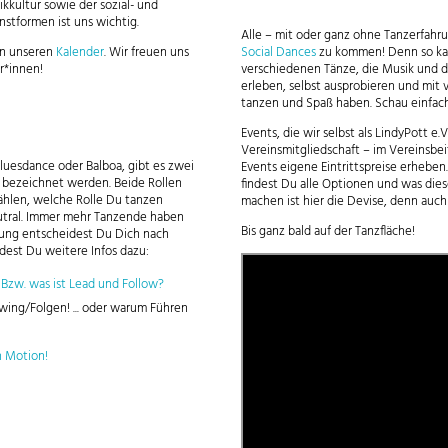
kkultur sowie der sozial- und
nstformen ist uns wichtig.
Alle – mit oder ganz ohne Tanzerfahru
in unseren
Kalender
. Wir freuen uns
Social Dances
zu kommen! Denn so kan
r*innen!
verschiedenen Tänze, die Musik und d
erleben, selbst ausprobieren und mit
tanzen und Spaß haben. Schau einfac
Events, die wir selbst als LindyPott e.
Vereinsmitgliedschaft – im Vereinsbei
Bluesdance oder Balboa, gibt es zwei
Events eigene Eintrittspreise erheben.
w bezeichnet werden. Beide Rollen
findest Du alle Optionen und was dies
ählen, welche Rolle Du tanzen
machen ist hier die Devise, denn auch 
utral. Immer mehr Tanzende haben
Bis ganz bald auf der Tanzfläche!
dung entscheidest Du Dich nach
ndest Du weitere Infos dazu:
 Bzw. was ist Lead und Follow?
wing/Folgen! ... oder warum Führen
in Motion!