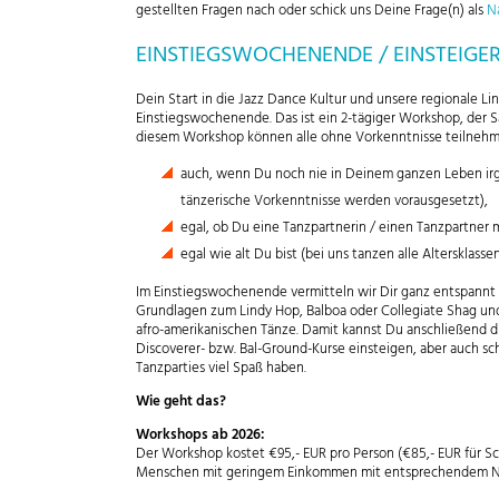
gestellten Fragen nach oder schick uns Deine Frage(n) als
N
EINSTIEGSWOCHENENDE / EINSTEIG
Dein Start in die Jazz Dance Kultur und unsere regionale Li
Einstiegswochenende. Das ist ein 2-tägiger Workshop, der 
diesem Workshop können alle ohne Vorkenntnisse teilneh
auch, wenn Du noch nie in Deinem ganzen Leben irg
tänzerische Vorkenntnisse werden vorausgesetzt),
egal, ob Du eine Tanzpartnerin / einen Tanzpartner 
egal wie alt Du bist (bei uns tanzen alle Altersklas
Im Einstiegswochenende vermitteln wir Dir ganz entspannt
Grundlagen zum Lindy Hop, Balboa oder Collegiate Shag und
afro-amerikanischen Tänze. Damit kannst Du anschließend d
Discoverer- bzw. Bal-Ground-Kurse einsteigen, aber auch s
Tanzparties viel Spaß haben.
Wie geht das?
Workshops ab 2026:
Der Workshop kostet €95,- EUR pro Person (€85,- EUR für S
Menschen mit geringem Einkommen mit entsprechendem N