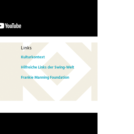
Links
Kulturkontext
Hilfreiche Links der Swing-Welt
Frankie Manning Foundation