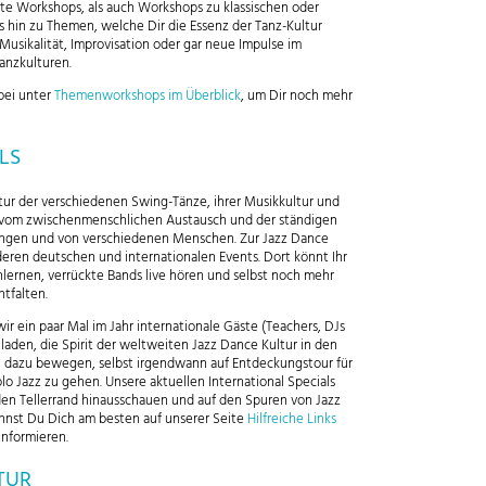
rte Workshops, als auch Workshops zu klassischen oder
 hin zu Themen, welche Dir die Essenz der Tanz-Kultur
Musikalität, Improvisation oder gar neue Impulse im
anzkulturen.
bei unter
Themenworkshops im Überblick
, um Dir noch mehr
LS
tur der verschiedenen Swing-Tänze, ihrer Musikkultur und
n vom zwischenmenschlichen Austausch und der ständigen
tungen und von verschiedenen Menschen. Zur Jazz Dance
eren deutschen und internationalen Events. Dort könnt Ihr
ernen, verrückte Bands live hören und selbst noch mehr
tfalten.
ir ein paar Mal im Jahr internationale Gäste (Teachers, DJs
laden, die Spirit der weltweiten Jazz Dance Kultur in den
h dazu bewegen, selbst irgendwann auf Entdeckungstour für
lo Jazz zu gehen. Unsere aktuellen International Specials
 den Tellerrand hinausschauen und auf den Spuren von Jazz
nnst Du Dich am besten auf unserer Seite
Hilfreiche Links
informieren.
TUR