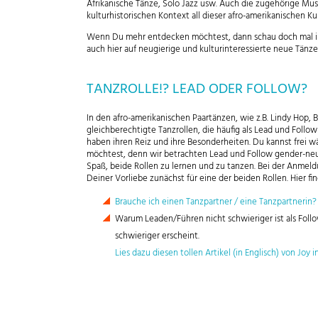
Afrikanische Tänze, Solo Jazz usw. Auch die zugehörige Musi
kulturhistorischen Kontext all dieser afro-amerikanischen Ku
Wenn Du mehr entdecken möchtest, dann schau doch mal 
auch hier auf neugierige und kulturinteressierte neue Tänze
TANZROLLE!? LEAD ODER FOLLOW?
In den afro-amerikanischen Paartänzen, wie z.B. Lindy Hop, 
gleichberechtigte Tanzrollen, die häufig als Lead und Follo
haben ihren Reiz und ihre Besonderheiten. Du kannst frei w
möchtest, denn wir betrachten Lead und Follow gender-ne
Spaß, beide Rollen zu lernen und zu tanzen. Bei der Anmel
Deiner Vorliebe zunächst für eine der beiden Rollen. Hier fi
Brauche ich einen Tanzpartner / eine Tanzpartnerin?
Warum Leaden/Führen nicht schwieriger ist als Follo
schwieriger erscheint.
Lies dazu diesen tollen Artikel (in Englisch) von Joy 