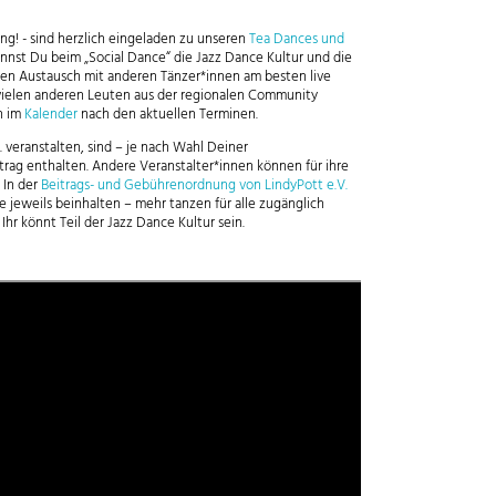
ng! - sind herzlich eingeladen zu unseren
Tea Dances und
nst Du beim „Social Dance“ die Jazz Dance Kultur und die
en Austausch mit anderen Tänzer*innen am besten live
 vielen anderen Leuten aus der regionalen Community
h im
Kalender
nach den aktuellen Terminen.
V. veranstalten, sind – je nach Wahl Deiner
trag enthalten. Andere Veranstalter*innen können für ihre
 In der
Beitrags- und Gebührenordnung von LindyPott e.V.
e jeweils beinhalten – mehr tanzen für alle zugänglich
Ihr könnt Teil der Jazz Dance Kultur sein.