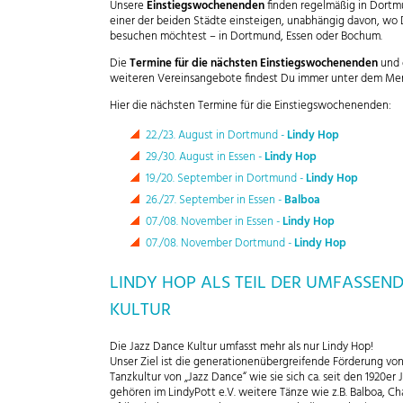
Unsere
Einstiegswochenenden
finden regelmäßig in Dortmu
einer der beiden Städte einsteigen, unabhängig davon, wo
besuchen möchtest – in Dortmund, Essen oder Bochum.
Die
Termine für die nächsten Einstiegswochenenden
und 
weiteren Vereinsangebote findest Du immer unter dem M
Hier die nächsten Termine für die Einstiegswochenenden:
22./23. August in Dortmund -
Lindy Hop
29./30. August in Essen -
Lindy Hop
19./20. September in Dortmund -
Lindy Hop
26./27. September in Essen -
Balboa
07./08. November in Essen -
Lindy Hop
07./08. November Dortmund -
Lindy Hop
LINDY HOP ALS TEIL DER UMFASSEN
KULTUR
Die Jazz Dance Kultur umfasst mehr als nur Lindy Hop!
Unser Ziel ist die generationenübergreifende Förderung von
Tanzkultur von „Jazz Dance“ wie sie sich ca. seit den 1920er
gehören im LindyPott e.V. weitere Tänze wie z.B. Balboa, Ch