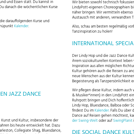
nd und Essen statt. Du kannst in
Wir bieten sowohl technisch fokussie
 Du danach die wöchentlichen Kurse
LindyPott-eigenen Choreographien bis
näher bringen. Wir vermitteln ebenso 
Austausch mit anderen, verwandten T
die darauffolgenden Kurse und
enüpunkt
Kalender
.
Also, schau am besten regelmäßig vor
Tanzinspiration zu holen!
INTERNATIONAL SPECIA
Der Lindy Hop und die Jazz Dance Kul
ihrem soziokulturellen Kontext lebe
Inspiration aus allen möglichen Rich
Kultur gehören auch die Reisen zu and
neue Menschen aus der Kultur kennenl
Begeisterung als Tanzpersönlichkeit en
Wir pflegen diese Kultur, indem auch w
DEN JAZZ DANCE
& Musiker*innen) in den LindyPott ein
Ruhrpott bringen und Dich hoffentlic
Lindy Hop, Bluesdance, Balboa oder So
findest Du im
Kalender
. Falls Du über
Dance auf Reisen gehen möchtest, ka
 Kunst und Kultur, insbesondere der
der Swing-Welt
oder auf
SwingPlanit
 Jahren bis heute entwickelt hat. Dazu
arleston, Collegiate Shag, Bluesdance,
DIE SOCIAL DANCE KUL