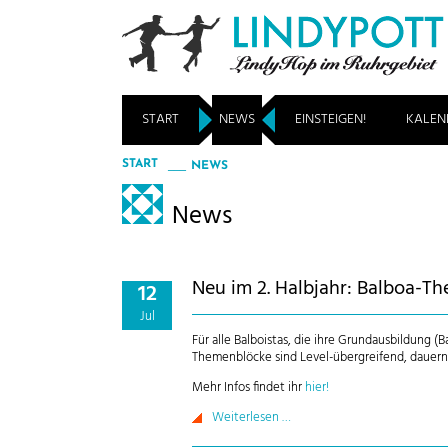
START
NEWS
EINSTEIGEN!
KALEN
START
NEWS
News
Neu im 2. Halbjahr: Balboa-T
12
Jul
Für alle Balboistas, die ihre Grundausbildung
Themenblöcke sind Level-übergreifend, dauer
Mehr Infos findet ihr
hier!
Weiterlesen …