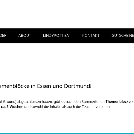
DER
ABOUT
LINDYPOTT E.V.
KONTAKT
GUTSCHEINE
hemenblöcke in Essen und Dortmund!
 (Bal-Ground) abgeschlossen haben, gibt es nach den Sommerferien
Themenblöcke
z
n
ca. 5 Wochen
und sowohl die Inhalte als auch die Teacher variieren.