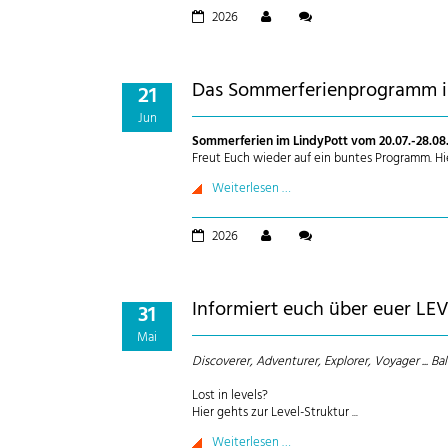
2026
Das Sommer­ferien­programm is
21
Jun
Sommerferien im LindyPott vom 20.07.-28.08
Freut Euch wieder auf ein buntes Programm. Hie
Weiterlesen …
2026
Informiert euch über euer LEV
31
Mai
Discoverer, Adventurer, Explorer, Voyager ... Bal-
Lost in levels?
Hier gehts zur Level-Struktur ...
Weiterlesen …