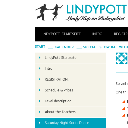
LINDYPOTT-STARTSEITE
INTRO
REGISTR
START
KALENDER
SPECIAL: SLOW BAL WITH
LindyPott-Startseite
Intro
REGISTRATION!
So viel
Schedule & Prices
One thi
Level description
About the Teachers
Saturday Night Social Dance