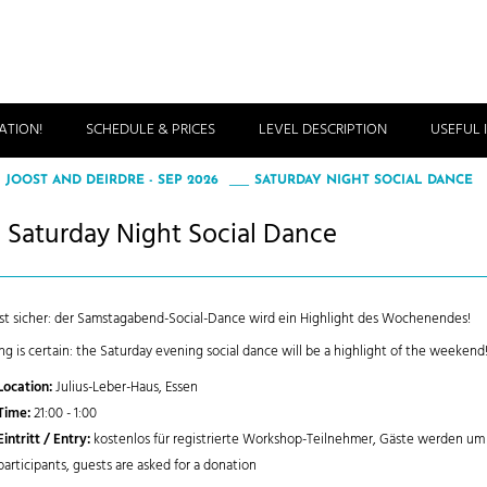
ATION!
SCHEDULE & PRICES
LEVEL DESCRIPTION
USEFUL
 JOOST AND DEIRDRE - SEP 2026
SATURDAY NIGHT SOCIAL DANCE
Saturday Night Social Dance
 ist sicher: der Samstagabend-Social-Dance wird ein Highlight des Wochenendes!
ng is certain: the Saturday evening social dance will be a highlight of the weekend
Location:
Julius-Leber-Haus, Essen
Time:
21:00 - 1:00
Eintritt / Entry:
kostenlos für registrierte Workshop-Teilnehmer, Gäste werden um
participants, guests are asked for a donation