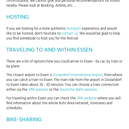
Unfortunately, we cannot give you personal recommendations for hotels
nearby. Please look at Booking, Airbnb, etc. ....
HOSTING
If you are looking for a more authentic
Ruhrpott
experience and would
like to be hosted, don't hesitate to
contact us
. We would be glad to help
you find somebody to host you for the festival.
TRAVELING TO AND WITHIN ESSEN
There are a lot of options how you could arrive to Essen - by car, by train or
by plane.
The closest airport to Essen is
Düsseldorf International Airport
, from where
you can catch a train to Essen. The train ride from the airport in Düsseldorf
to Essen takes about 20 - 30 minutes. You can choose a train connection
either via the
VRR-website
or the
Deutsche Bahn website
.
For traveling within Essen you can check the
VRR-website
where you will
find information about the whole Ruhr Area network, itineraries and
schedules.
BIKE-SHARING