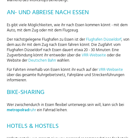
während des Workshops beherbergt.
AN- UND ABREISE NACH ESSEN
Es gibt viele Möglichkeiten, wie ihr nach Essen kommen könnt - mit dem
Auto, mit dem Zug oder mit dem Flugzeug.
Der nächstgelegene Flughafen zu Essen ist der
Flughafen Düsseldorf
, von
dem aus ihr mit dem Zug nach Essen fahren könnt. Die Zugfahrt vom
Flughafen Düsseldorf nach Essen dauert etwa 20 - 30 Minuten. Eine
Zugverbindung könnt ihr entweder über die
VRR-Webseite
oder die
Website der
Deutschen Bahn
wählen.
Für Fahrten innerhalb von Essen könnt ihr euch auf der
VRR-Webseite
über das gesamte Ruhrgebietsnetz, Fahrpläne und Streckenführungen
informieren.
BIKE-SHARING
Wer zwischendurch in Essen flexibel unterwegs sein will, kann sich bei
metropolrad
ruhr
ein Fahrrad leihen.
HOTELS & HOSTELS